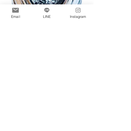
Email
LINE
Instagram
choses visibles de
l’extérieur La façon
dont vous les
percevez dépend
de vous.
Prix
555 JPY
Ajouter au panier
©2024 Artiste Soulish